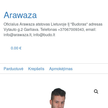
Arawaza
Oficialus Arawaza atstovas Lietuvoje IĮ "Budoras" adresas
Vytauto g.2 Garliava. Telefonas +37067009343, email:
info@arawaza.lt, info@budo.lt
0.00
€
Parduotuvė
Krepšelis
Apmokėjimas