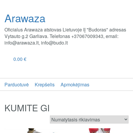
Arawaza
Oficialus Arawaza atstovas Lietuvoje IĮ "Budoras" adresas
Vytauto g.2 Garliava. Telefonas +37067009343, email:
info@arawaza.lt, info@budo.lt
0.00
€
Parduotuvė
Krepšelis
Apmokėjimas
KUMITE GI